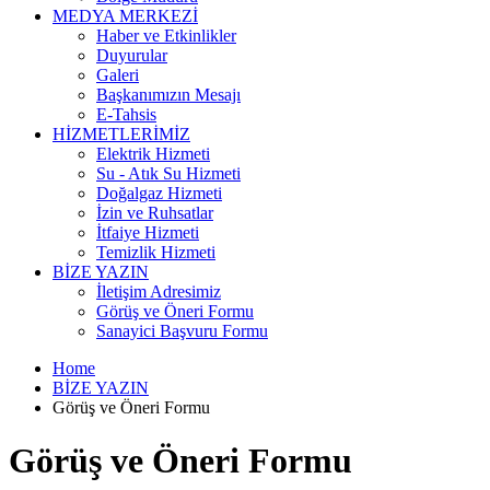
MEDYA MERKEZİ
Haber ve Etkinlikler
Duyurular
Galeri
Başkanımızın Mesajı
E-Tahsis
HİZMETLERİMİZ
Elektrik Hizmeti
Su - Atık Su Hizmeti
Doğalgaz Hizmeti
İzin ve Ruhsatlar
İtfaiye Hizmeti
Temizlik Hizmeti
BİZE YAZIN
İletişim Adresimiz
Görüş ve Öneri Formu
Sanayici Başvuru Formu
Home
BİZE YAZIN
Görüş ve Öneri Formu
Görüş ve Öneri Formu