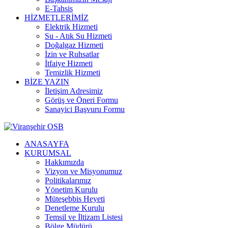
E-Tahsis
HİZMETLERİMİZ
Elektrik Hizmeti
Su - Atık Su Hizmeti
Doğalgaz Hizmeti
İzin ve Ruhsatlar
İtfaiye Hizmeti
Temizlik Hizmeti
BİZE YAZIN
İletişim Adresimiz
Görüş ve Öneri Formu
Sanayici Başvuru Formu
ANASAYFA
KURUMSAL
Hakkımızda
Vizyon ve Misyonumuz
Politikalarımız
Yönetim Kurulu
Müteşebbis Heyeti
Denetleme Kurulu
Temsil ve İltizam Listesi
Bölge Müdürü