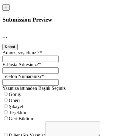
×
Submission Preview
…
Kapat
Adınız, soyadınız ?
*
E-Posta Adresiniz?
*
Telefon Numaranız?
*
Yazınıza istinaden Başlık Seçiniz
Görüş
Öneri
Şikayet
Teşekkür
Geri Bildirim
Diğer (Siz Yazınız)