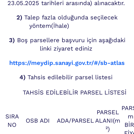
23.05.2025 tarihleri arasında) alınacaktır.
2)
Talep fazla olduğunda seçilecek
yöntem(İhale)
3)
Boş parsellere başvuru için aşağıdaki
linki ziyaret ediniz
https://meydip.sanayi.gov.tr/#/sb-atlas
4)
Tahsis edilebilir parsel listesi
TAHSİS EDİLEBİLİR PARSEL LİSTESİ
PAR
PARSEL
SIRA
m
OSB ADI
ADA/PARSEL
ALANI(m
NO
Bİ
²)
FİY