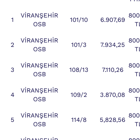
VİRANŞEHİR
800
1
101/10
6.907,69
OSB
T
VİRANŞEHİR
800
2
101/3
7.934,25
OSB
T
VİRANŞEHİR
800
3
108/13
7.110,26
OSB
T
VİRANŞEHİR
800
4
109/2
3.870,08
OSB
T
VİRANŞEHİR
800
5
114/8
5,828,56
OSB
T