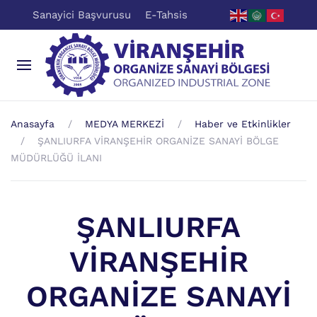
Sanayici Başvurusu
E-Tahsis
Anasayfa
MEDYA MERKEZİ
Haber ve Etkinlikler
ŞANLIURFA VİRANŞEHİR ORGANİZE SANAYİ BÖLGE
MÜDÜRLÜĞÜ İLANI
ŞANLIURFA
VİRANŞEHİR
ORGANİZE SANAYİ