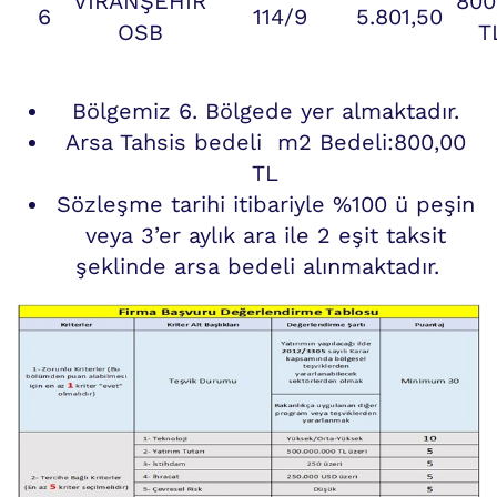
VİRANŞEHİR
800
6
114/9
5.801,50
OSB
T
Bölgemiz 6. Bölgede yer almaktadır.
Arsa Tahsis bedeli m2 Bedeli:800,00
TL
Sözleşme tarihi itibariyle %100 ü peşin
veya 3’er aylık ara ile 2 eşit taksit
şeklinde arsa bedeli alınmaktadır.